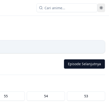
Episode Selanjutnya
55
54
53