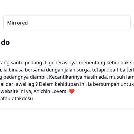
Mirrored
ndo
​​seorang santo pedang di generasinya, menentang kehenda
uh, ia binasa bersama dengan jalan surga, tetapi tiba-tiba t
ang pedangnya diambil. Kecantikannya masih ada, musuh la
i dari awal lagi? Dalam kehidupan ini, ia bersumpah untu
bsite ini ya, Anichin Lovers! ❤️
atau
otakdesu