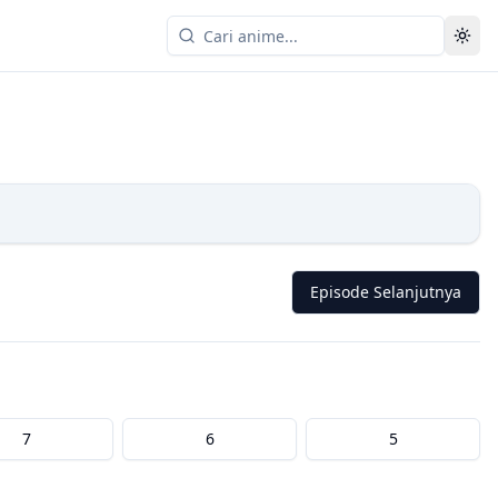
Episode Selanjutnya
7
6
5