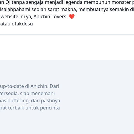
Xuan Qi tanpa sengaja menjadi legenda membunuh monster pu
a disalahpahami seolah sarat makna, membuatnya semakin d
bsite ini ya, Anichin Lovers! ❤️
atau
otakdesu
-to-date di Anichin. Dari
 tersedia, siap menemani
bas buffering, dan pastinya
pat terbaik untuk pencinta