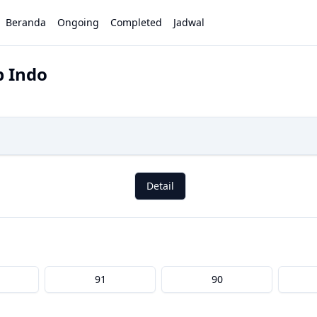
Beranda
Ongoing
Completed
Jadwal
b Indo
Detail
91
90