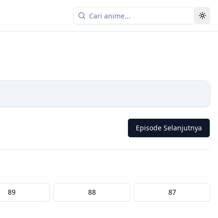
Episode Selanjutnya
89
88
87