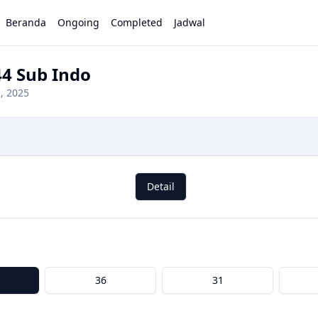
Beranda
Ongoing
Completed
Jadwal
44 Sub Indo
1, 2025
Detail
36
31