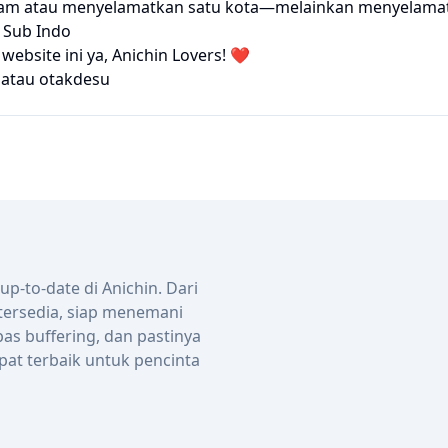
am atau menyelamatkan satu kota—melainkan menyelamatka
 Sub Indo
bsite ini ya, Anichin Lovers! ❤️
atau
otakdesu
-to-date di Anichin. Dari
 tersedia, siap menemani
bas buffering, dan pastinya
pat terbaik untuk pencinta