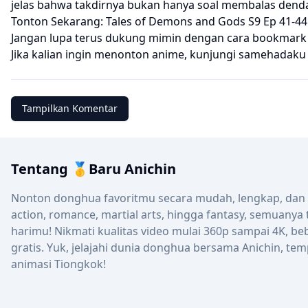
jelas bahwa takdirnya bukan hanya soal membalas dend
Tonton Sekarang: Tales of Demons and Gods S9 Ep 41-44
Jangan lupa terus dukung mimin dengan cara bookmark we
Jika kalian ingin menonton anime, kunjungi
samehadaku
Tampilkan Komentar
Tentang 🥇Baru Anichin
Nonton donghua favoritmu secara mudah, lengkap, dan up
action, romance, martial arts, hingga fantasy, semuanya
harimu! Nikmati kualitas video mulai 360p sampai 4K, be
gratis. Yuk, jelajahi dunia donghua bersama Anichin, tem
animasi Tiongkok!