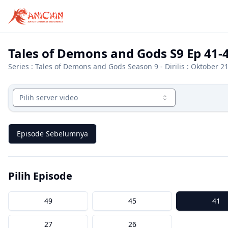
Tales of Demons and Gods S9 Ep 41-
Series :
Tales of Demons and Gods Season 9
- Dirilis : Oktober 2
Pilih server video
Episode Sebelumnya
Pilih Episode
49
45
41
27
26