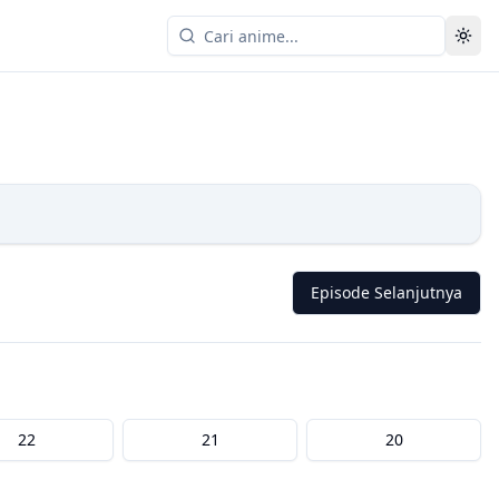
Episode Selanjutnya
22
21
20