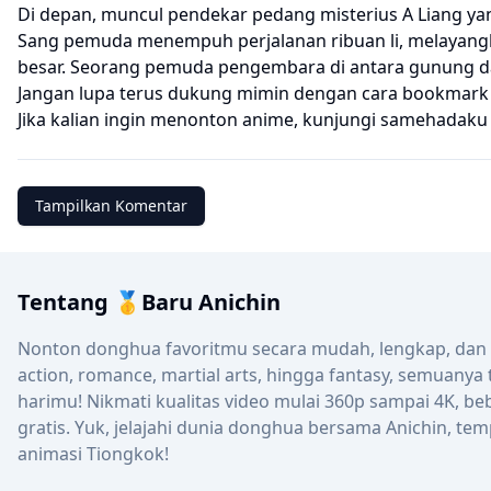
Di depan, muncul pendekar pedang misterius A Liang ya
Sang pemuda menempuh perjalanan ribuan li, melayangka
besar. Seorang pemuda pengembara di antara gunung da
Jangan lupa terus dukung mimin dengan cara bookmark we
Jika kalian ingin menonton anime, kunjungi
samehadaku
Tampilkan Komentar
Tentang 🥇Baru Anichin
Nonton donghua favoritmu secara mudah, lengkap, dan up
action, romance, martial arts, hingga fantasy, semuanya
harimu! Nikmati kualitas video mulai 360p sampai 4K, be
gratis. Yuk, jelajahi dunia donghua bersama Anichin, tem
animasi Tiongkok!