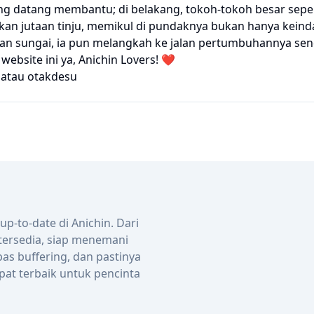
ng datang membantu; di belakang, tokoh-tokoh besar seper
n jutaan tinju, memikul di pundaknya bukan hanya keinda
n sungai, ia pun melangkah ke jalan pertumbuhannya send
bsite ini ya, Anichin Lovers! ❤️
atau
otakdesu
-to-date di Anichin. Dari
 tersedia, siap menemani
bas buffering, dan pastinya
pat terbaik untuk pencinta