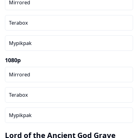
Mirrored
Terabox
Mypikpak
1080p
Mirrored
Terabox
Mypikpak
Lord of the Ancient God Grave