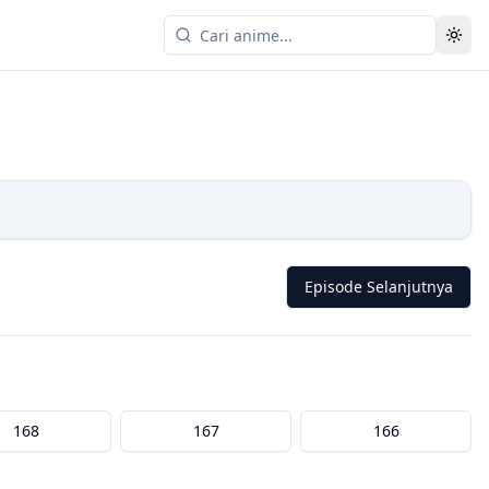
Episode Selanjutnya
168
167
166