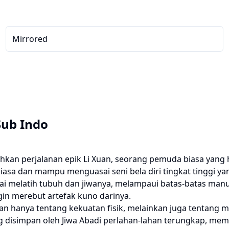
Mirrored
Sub Indo
kan perjalanan epik Li Xuan, seorang pemuda biasa yang hi
r biasa dan mampu menguasai seni bela diri tingkat tinggi 
ai melatih tubuh dan jiwanya, melampaui batas-batas manu
ngin merebut artefak kuno darinya.
an hanya tentang kekuatan fisik, melainkan juga tentan
r yang disimpan oleh Jiwa Abadi perlahan-lahan terungkap,