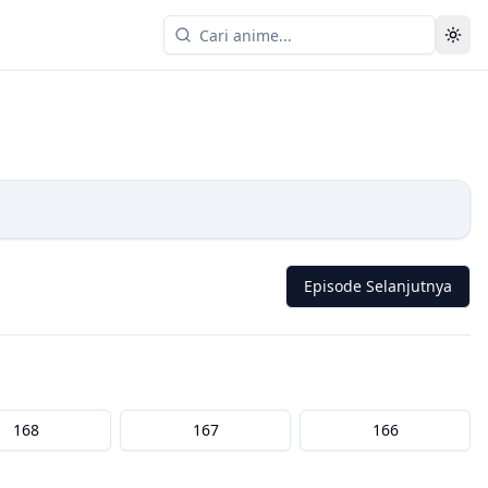
Episode Selanjutnya
168
167
166