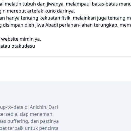
ai melatih tubuh dan jiwanya, melampaui batas-batas manu
ngin merebut artefak kuno darinya.
an hanya tentang kekuatan fisik, melainkan juga tentan
r yang disimpan oleh Jiwa Abadi perlahan-lahan terungkap,
 website mimin ya.
atau
otakudesu
-to-date di Anichin. Dari
 tersedia, siap menemani
bas buffering, dan pastinya
pat terbaik untuk pencinta