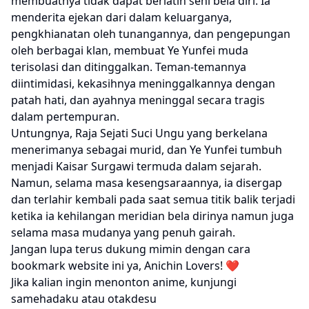
membuatnya tidak dapat berlatih seni bela diri. Ia
menderita ejekan dari dalam keluarganya,
pengkhianatan oleh tunangannya, dan pengepungan
oleh berbagai klan, membuat Ye Yunfei muda
terisolasi dan ditinggalkan. Teman-temannya
diintimidasi, kekasihnya meninggalkannya dengan
patah hati, dan ayahnya meninggal secara tragis
dalam pertempuran.
Untungnya, Raja Sejati Suci Ungu yang berkelana
menerimanya sebagai murid, dan Ye Yunfei tumbuh
menjadi Kaisar Surgawi termuda dalam sejarah.
Namun, selama masa kesengsaraannya, ia disergap
dan terlahir kembali pada saat semua titik balik terjadi
ketika ia kehilangan meridian bela dirinya namun juga
selama masa mudanya yang penuh gairah.
Jangan lupa terus dukung mimin dengan cara
bookmark website ini ya, Anichin Lovers! ❤️
Jika kalian ingin menonton anime, kunjungi
samehadaku
atau
otakdesu