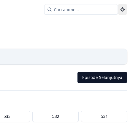
Episode Selanjutnya
533
532
531