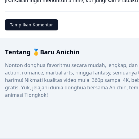
Jika kalian ingin menonton anime, kunjungi
samehadaku
Tampilkan Komentar
Tentang 🥇Baru Anichin
Nonton donghua favoritmu secara mudah, lengkap, dan up
action, romance, martial arts, hingga fantasy, semuanya
harimu! Nikmati kualitas video mulai 360p sampai 4K, be
gratis. Yuk, jelajahi dunia donghua bersama Anichin, tem
animasi Tiongkok!