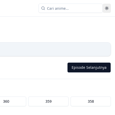
Episode Selanjutnya
360
359
358